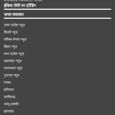
किरदार ने उन्हें रातों-रात एक बड़ी पहचान दिला दी थी।
इंडिया टीवी पर ट्रेंडिंग
हालांकि इतनी बड़ी सफलता और लोकप्रियता मिलने के
भारत समाचार
बावजूद वह ज्यादा समय तक अभिनय जगत में सक्रिय नहीं
उत्तर प्रदेश न्यूज़
रहीं और साल 1997 में उन्होंने हमेशा के लिए एक्टिंग की
दिल्ली न्यूज़
दुनिया को अलविदा कह दिया।
पश्चिम बंगाल न्यूज़
बिहार न्यूज़
मध्य प्रदेश न्यूज़
महाराष्ट्र न्यूज़
राजस्थान न्यूज़
गुजरात न्यूज़
पंजाब
हरियाणा
छत्तीसगढ़
जम्मू-कश्मीर
झारखंड