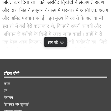
जीवंत कर दिया था। वहीं अरविंद त्रिवेदी ने लंकापति रावण
और दारा सिंह ने हनुमान के रूप में घर-घर में अपनी एक अलग
और अमिट पहचान बनाई। इन मुख्य किरदारों के अलावा भी
इस शो में कई ऐसे कलाकार थे, जिन्होंने अपनी सादगी और
अभिनय से दर्शकों के दिलों में खास जगह बनाई। इन्हीं में से
एक बेहद अहम किरदार था रावण की पत्नी 'मंदोदरी' का, जिसे
और पढ़ें
अभिनेत्री अपराजिता भूषण ने बेहद संजीदगी से निभाया था।
आज भले ही वह चकाचौंध भरी इस दुनिया से पूरी तरह दूर हैं,
लेकिन उनके अभिनय को आज भी याद किया जाता है।
इंडिया टीवी
Advertisement
संपर्क
हम
विज्ञापन
शिकायत और सुनवाई