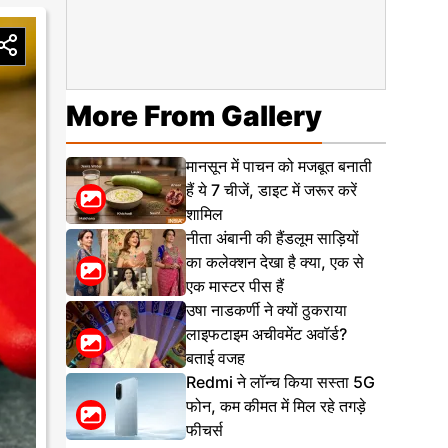
More From Gallery
मानसून में पाचन को मजबूत बनाती
हैं ये 7 चीजें, डाइट में जरूर करें
शामिल
नीता अंबानी की हैंडलूम साड़ियों
का कलेक्शन देखा है क्या, एक से
एक मास्टर पीस हैं
उषा नाडकर्णी ने क्यों ठुकराया
लाइफटाइम अचीवमेंट अवॉर्ड?
बताई वजह
Redmi ने लॉन्च किया सस्ता 5G
फोन, कम कीमत में मिल रहे तगड़े
फीचर्स