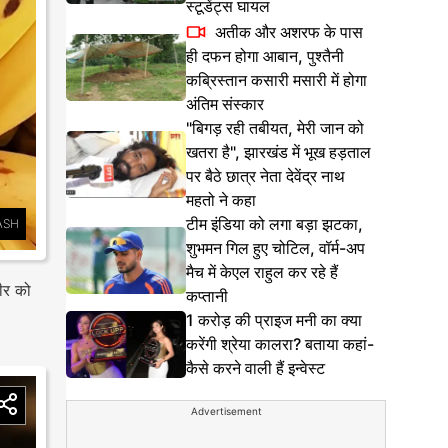
स्टूडेंट्स घायल
अतीक और अशरफ के पास
ही दफन होगा आबान, पुश्तैनी
कब्रिस्तान कसारी मसारी में होगा
अंतिम संस्कार
"बिगड़ रही तबीयत, मेरी जान को
खतरा है", झारखंड में भूख हड़ताल
पर बैठे छात्र नेता देवेंद्र नाथ
महतो ने कहा
टीम इंडिया को लगा बड़ा झटका,
ASH
शुभमन गिल हुए चोटिल, वॉर्म-अप
मैच में केएल राहुल कर रहे हैं
रीर को
कप्तानी
1 करोड़ की प्राइज मनी का क्या
करेंगी श्रेया कालरा? बताया कहां-
कैसे करने वाली हैं इन्वेस्ट
Advertisement