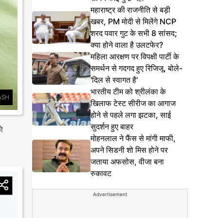
महाराष्ट्र की राजनीति से बड़ी
खबर, PM मोदी से मिलेंगे NCP
शरद पवार गुट के सभी 8 सांसद;
क्या होने वाला है उलटफेर?
महिला आरक्षण पर विपक्षी पार्टी के
समर्थन से गदगद हुए रिजिजू, बोले-
'दिल से स्वागत है'
भारतीय टीम को श्रीलंका के
ASH
खिलाफ टेस्ट सीरीज का आगाज
होने से पहले लगा झटका, साई
सुदर्शन हुए बाहर
को
मोहनलाल ने फैंस से मांगी माफी,
अपने सिडनी शो मिस होने पर
जताया अफसोस, वीजा बना
रुकावट
Advertisement