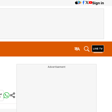
Sign in
क
A
Advertisement