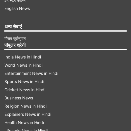
इन्वेस्टर कॉलम
पहचान 8 लाख का ईनामी नक्सली मड़कम नंदा और दो लाख
English News
की सोढ़ी गंगी के रूप में हुई है।
अन्य सेवाएं
Advertisement
मौसम पूर्वानुमान
पॉपुलर श्रेणी
India News in Hindi
World News in Hindi
Entertainment News in Hindi
Sports News in Hindi
Cricket News in Hindi
Business News
Religion News in Hindi
Explainers News in Hindi
Health News in Hindi
घटना स्थल से डीआरजी के जवानों ने एक 12बोर की बंदूक
Lifestyle News in Hindi