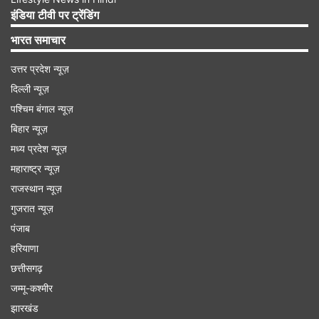
और एक देशी कट्टा बरामद किया है। इसके अलावा बड़ी
इंडिया टीवी पर ट्रेंडिंग
मात्रा में विस्फोटक सामग्री के साथ दैनिक उपयोगी सामग्री
भारत समाचार
भी बरामद की है।
उत्तर प्रदेश न्यूज़
दिल्ली न्यूज़
Advertisement
पश्चिम बंगाल न्यूज़
बिहार न्यूज़
मध्य प्रदेश न्यूज़
महाराष्ट्र न्यूज़
राजस्थान न्यूज़
गुजरात न्यूज़
पंजाब
हरियाणा
छत्तीसगढ़
जम्मू-कश्मीर
झारखंड