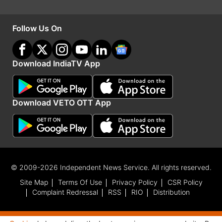
India TV
हिंदी न्यूज़
के साथ रहें हर दिन अपडेट, पाएं देश और
दुनिया की हर बड़ी खबर।
National
से जुड़ी लेटेस्ट खबरों के लिए
Follow Us On
अभी विज़िट करें
भारत
।
Download IndiaTV App
Encounter
Naxal
Naxalite
Sukma
chhattisgarh
Follow IndiaTV on WhatsApp
Download VETO OTT App
Advertisement
© 2009-2026 Independent News Service. All rights reserved.
Site Map
Terms Of Use
Privacy Policy
CSR Policy
Complaint Redressal
RSS
RIO
Distribution