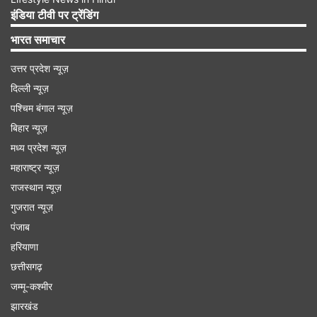
इंडिया टीवी पर ट्रेंडिंग
भारत समाचार
Advertisement
उत्तर प्रदेश न्यूज़
दिल्ली न्यूज़
पश्चिम बंगाल न्यूज़
बिहार न्यूज़
मध्य प्रदेश न्यूज़
महाराष्ट्र न्यूज़
राजस्थान न्यूज़
गुजरात न्यूज़
पंजाब
हरियाणा
"महान विचारों की अनदेखी"
छत्तीसगढ़
जम्मू-कश्मीर
उन्होंने कहा, "ये स्वामी विवेकानंद और सुभाष चंद्र बोस की
झारखंड