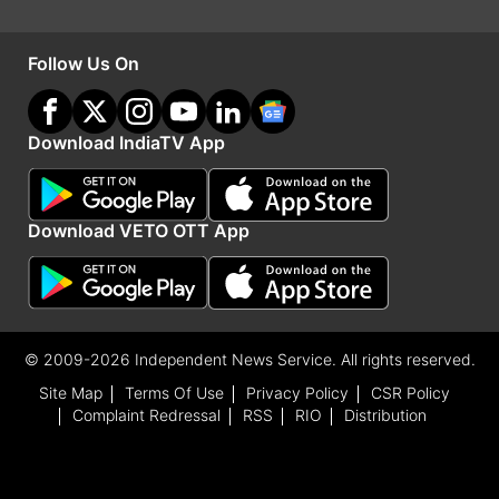
में ट्रैफिक सुचारू रूप से चल रहा है।
Follow Us On
जानें ट्रैफिक का लेटेस्ट अपडेट
रविवार की सुबह 8 बजे के करीब प्रयागराज शहर के दो
Download IndiaTV App
रास्तों- लेप्रोसी तिराहा और फाफामऊ तिराहे पर ट्रैफिक
जाम लगा था।
Download VETO OTT App
मिर्जापुर-प्रयागराज हाइवे पर ट्रैफिक क्लियर है।
रीवा, जौनपुर, लखनऊ, वाराणसी और कौशांबी से प्रयागराज
आने-जाने वाले रास्तों पर भी ट्रैफिक क्लियर है।
© 2009-2026 Independent News Service. All rights reserved.
Site Map
Terms Of Use
Privacy Policy
CSR Policy
सीएम योगी ने लोगों से की अपील
Complaint Redressal
RSS
RIO
Distribution
मुख्यमंत्री योगी आदित्यनाथ ने महाकुंभ आने वाले श्रद्धालुओं