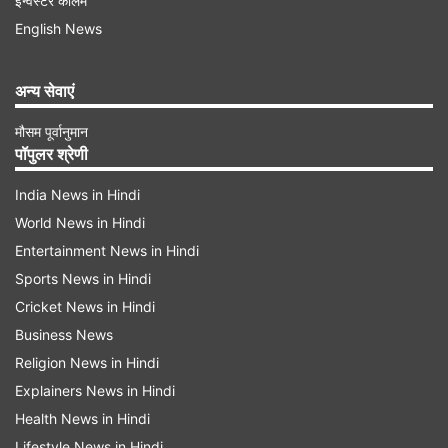
इन्वेस्टर कॉलम
इसको लेकर प्रयागराज डीएम रविन्द्र कुमार मांदड़ ने मंडल
English News
रेल प्रबंधक से अनुरोध किया है कि उपरोक्त तारीख को
अन्य सेवाएं
दारागंज यानी प्रयागराज संगम रेलवे स्टेशन को यात्रियों के
आने-जाने के लिए बंद रखा जाए।बता दें कि महाकुंभ क्षेत्र के
मौसम पूर्वानुमान
पॉपुलर श्रेणी
दारागंज इलाके में संगम रेलवे स्टेशन पड़ता है और यह मेला
क्षेत्र के सबसे करीब का रेलवे स्‍टेशन है। वहीं स्टेशन पर
India News in Hindi
तैनात आरपीएफ और जीआरपी जवानों से भी भीड़ को देखते
World News in Hindi
Entertainment News in Hindi
हुए अलर्ट मोड में रहने को कहा गया है।
Sports News in Hindi
Cricket News in Hindi
Advertisement
Business News
Religion News in Hindi
Explainers News in Hindi
Health News in Hindi
Lifestyle News in Hindi