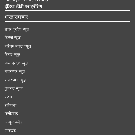
इंडिया टीवी पर ट्रेंडिंग
भारत समाचार
उत्तर प्रदेश न्यूज़
दिल्ली न्यूज़
पश्चिम बंगाल न्यूज़
बिहार न्यूज़
मध्य प्रदेश न्यूज़
महाराष्ट्र न्यूज़
राजस्थान न्यूज़
कुछ दिन पहले भी मिली थी शिकायत
गुजरात न्यूज़
टीम का नेतृत्व कर रही बाल विकास विभाग की जिला
पंजाब
समन्वयक दीपिका ने बताया कि पिछले कुछ समय से जखोली
हरियाणा
विकासखंड में नाबालिग लड़कियों की शादी के मामले प्रकाश में
छत्तीसगढ़
जम्मू-कश्मीर
आ रहे हैं। चाइल्ड हेल्पलाइन रुद्रप्रयाग को कुछ दिन पहले
झारखंड
एक शिकायत मिली थी, जिसमें जखोली विकासखंड के घंघासू