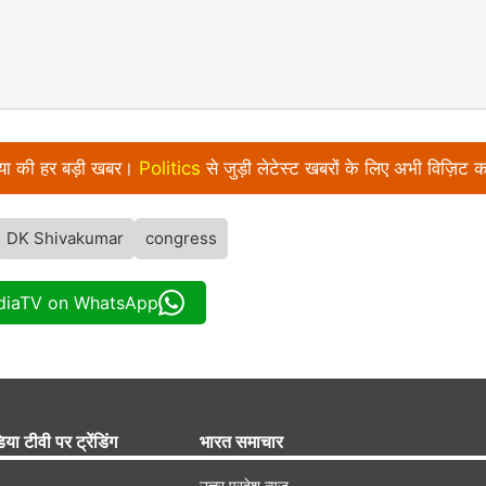
निया की हर बड़ी खबर।
Politics
से जुड़ी लेटेस्ट खबरों के लिए अभी विज़िट क
DK Shivakumar
congress
ndiaTV on WhatsApp
िया टीवी पर ट्रेंडिंग
भारत समाचार
उत्तर प्रदेश न्यूज़