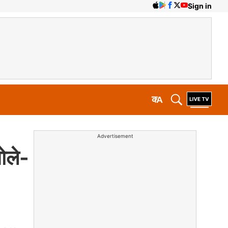
Sign in
क
A
Advertisement
ोले-