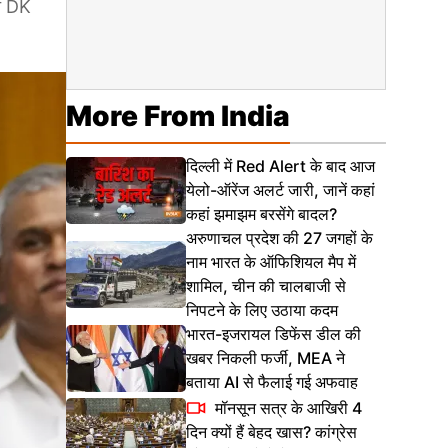
ीच DK
More From India
दिल्ली में Red Alert के बाद आज
येलो-ऑरेंज अलर्ट जारी, जानें कहां
कहां झमाझम बरसेंगे बादल?
अरुणाचल प्रदेश की 27 जगहों के
नाम भारत के ऑफिशियल मैप में
शामिल, चीन की चालबाजी से
निपटने के लिए उठाया कदम
भारत-इजरायल डिफेंस डील की
खबर निकली फर्जी, MEA ने
बताया AI से फैलाई गई अफवाह
मॉनसून सत्र के आखिरी 4
दिन क्यों हैं बेहद खास? कांग्रेस