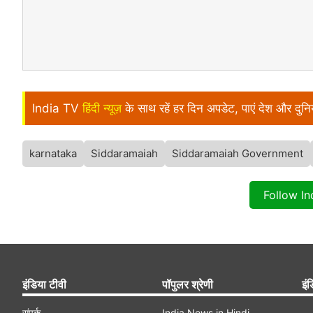
India TV
हिंदी न्यूज़
के साथ रहें हर दिन अपडेट, पाएं देश और दु
karnataka
Siddaramaiah
Siddaramaiah Government
Follow I
इंडिया टीवी
पॉपुलर श्रेणी
इंड
संपर्क
India News in Hindi