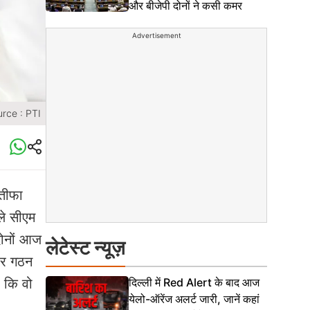
और बीजेपी दोनों ने कसी कमर
Advertisement
rce : PTI
्तीफा
ले सीएम
 दोनों आज
लेटेस्ट न्यूज़
ार गठन
दिल्ली में Red Alert के बाद आज
ं कि वो
येलो-ऑरेंज अलर्ट जारी, जानें कहां