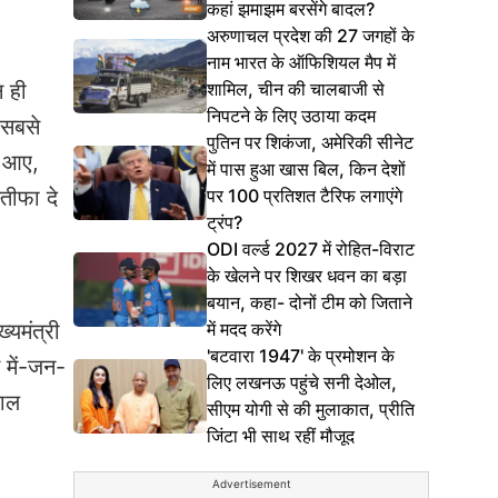
कहां झमाझम बरसेंगे बादल?
अरुणाचल प्रदेश की 27 जगहों के
नाम भारत के ऑफिशियल मैप में
शामिल, चीन की चालबाजी से
न ही
निपटने के लिए उठाया कदम
 सबसे
पुतिन पर शिकंजा, अमेरिकी सीनेट
ें आए,
में पास हुआ खास बिल, किन देशों
पर 100 प्रतिशत टैरिफ लगाएंगे
्तीफा दे
ट्रंप?
ODI वर्ल्ड 2027 में रोहित-विराट
के खेलने पर शिखर धवन का बड़ा
बयान, कहा- दोनों टीम को जिताने
में मदद करेंगे
यमंत्री
'बटवारा 1947' के प्रमोशन के
स में-जन-
लिए लखनऊ पहुंचे सनी देओल,
शाल
सीएम योगी से की मुलाकात, प्रीति
जिंटा भी साथ रहीं मौजूद
Advertisement