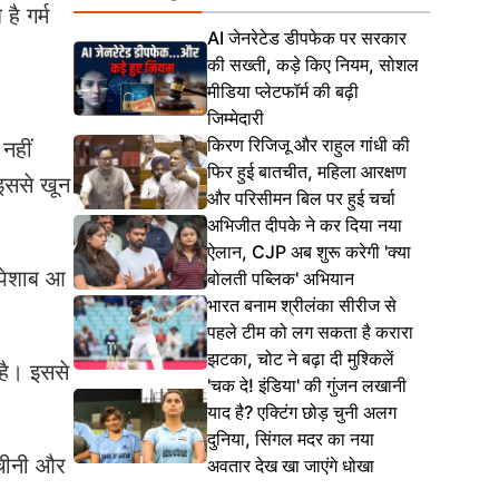
ै गर्म
AI जेनरेटेड डीपफेक पर सरकार
की सख्ती, कड़े किए नियम, सोशल
मीडिया प्लेटफॉर्म की बढ़ी
जिम्मेदारी
किरण रिजिजू और राहुल गांधी की
नहीं
फिर हुई बातचीत, महिला आरक्षण
 इससे खून
और परिसीमन बिल पर हुई चर्चा
अभिजीत दीपके ने कर दिया नया
ऐलान, CJP अब शुरू करेगी 'क्या
 पेशाब आ
बोलती पब्लिक' अभियान
भारत बनाम श्रीलंका सीरीज से
पहले टीम को लग सकता है करारा
झटका, चोट ने बढ़ा दी मुश्किलें
 है। इससे
'चक दे! इंडिया' की गुंजन लखानी
याद है? एक्टिंग छोड़ चुनी अलग
दुनिया, सिंगल मदर का नया
य चीनी और
अवतार देख खा जाएंगे धोखा