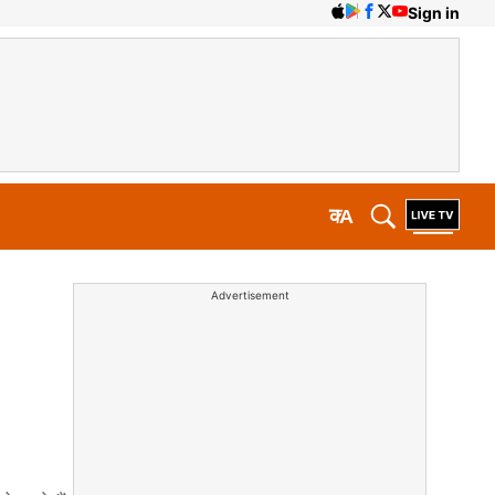
Sign in
क
A
Advertisement