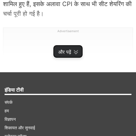
शामिल हुए हैं, इसके अलावा CPI के साथ भी सीट शेयरिंग की
चर्चा पूरी हो गई है।
Advertisement
और पढ़ें
इंडिया टीवी
संपर्क
हम
विज्ञापन
'बिहार और बंगाल में जो हुआ,उससे हमें सीखना चाहिए'
शिकायत और सुनवाई