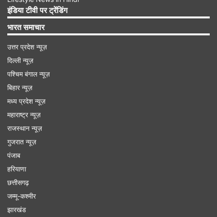
इंडिया टीवी पर ट्रेंडिंग
भारत समाचार
उत्तर प्रदेश न्यूज़
दिल्ली न्यूज़
पश्चिम बंगाल न्यूज़
बिहार न्यूज़
मध्य प्रदेश न्यूज़
महाराष्ट्र न्यूज़
राजस्थान न्यूज़
गुजरात न्यूज़
पंजाब
"INDIA को बचाने की ज़िम्मेदारी सिर्फ़ कांग्रेस की नहीं"
हरियाणा
निरुपम ने आगे लिखा, "ऐसा फ़ैसला जो सबको मान्य हो और
छत्तीसगढ़
हाँ, महज़ सीटें तय करें, दूसरी पार्टियों के उम्मीदवार नहीं।
जम्मू-कश्मीर
झारखंड
इससे गठबंधन में असंतोष की दरारें पैदा होने लगेंगी। INDIA