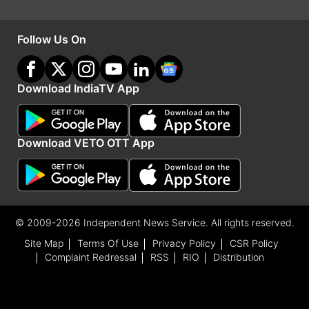
एयर इंडिया में सिंगापुर एयरलाइंस को मिलेगी 25.1 प्रतिशत
Follow Us On
हिस्सेदारी
बताते चलें कि एयरलाइन कंपनी विस्तारा, टाटा ग्रुप और
Download IndiaTV App
सिंगापुर एयरलाइंस का जॉइंट वेंचर है। फिलहाल, विस्तारा में
टाटा की 51 फीसदी हिस्सेदारी है और सिंगापुर एयरलाइंस
Download VETO OTT App
लिमिटेड की 49 प्रतिशत हिस्सेदारी है। विस्तारा का एयर
इंडिया में मर्जर होने के बाद, टाटा ग्रुप की एयर इंडिया में
सिंगापुर एयरलाइंस की 25.1 प्रतिशत हिस्सेदारी हो जाएगी।
© 2009-2026 Independent News Service. All rights reserved.
Advertisement
Site Map
Terms Of Use
Privacy Policy
CSR Policy
Complaint Redressal
RSS
RIO
Distribution