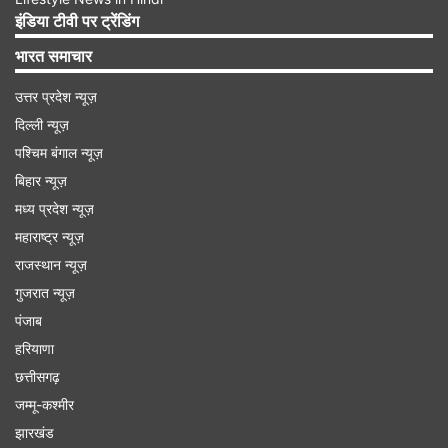
जबकि, टीसीएस के शेयर सबसे ज्यादा 8.43 प्रतिशत की
इंडिया टीवी पर ट्रेंडिंग
गिरावट के साथ बंद हुए।
भारत समाचार
उत्तर प्रदेश न्यूज़
Advertisement
दिल्ली न्यूज़
पश्चिम बंगाल न्यूज़
बिहार न्यूज़
मध्य प्रदेश न्यूज़
महाराष्ट्र न्यूज़
राजस्थान न्यूज़
गुजरात न्यूज़
पंजाब
हरियाणा
छत्तीसगढ़
जम्मू-कश्मीर
हरे निशान में बंद हुए इन कंपनियों के शेयर
झारखंड