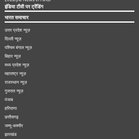
आप पुरुष हैं तो आप अपनी मां, पत्नी, बहन या बेटी के नाम से
इंडिया टीवी पर ट्रेंडिंग
इस स्कीम में खाता खुलवा सकते हैं।
भारत समाचार
उत्तर प्रदेश न्यूज़
Advertisement
दिल्ली न्यूज़
पश्चिम बंगाल न्यूज़
बिहार न्यूज़
मध्य प्रदेश न्यूज़
महाराष्ट्र न्यूज़
राजस्थान न्यूज़
गुजरात न्यूज़
पंजाब
हरियाणा
छत्तीसगढ़
जम्मू-कश्मीर
2 लाख रुपये जमा करने पर मैच्यॉरिटी पर कितने रुपये मिलेंगे
झारखंड
अगर इस स्कीम में 2 लाख रुपये जमा किए जाएं तो 2 साल