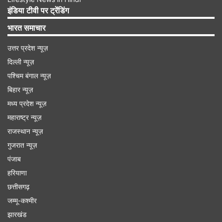
बेंचमार्क एक साल की अवधि वाले एमसीएलआर को 8.95
इंडिया टीवी पर ट्रेंडिंग
प्रतिशत से बढ़ाकर 9.00 प्रतिशत कर दिया था। बैंक द्वारा
भारत समाचार
ब्याज दरों में की गई ताजा बढ़ोतरी से ग्राहकों के लिए लोन
उत्तर प्रदेश न्यूज़
लेना 0.10 प्रतिशत महंगा हो जाएगा। 2 महीने पहले तक जो
दिल्ली न्यूज़
लोन 8.95 प्रतिशत की ब्याज दर पर मिल रहा था, अब वो
पश्चिम बंगाल न्यूज़
9.05 प्रतिशत की ब्याज दर पर मिलेगा।
बिहार न्यूज़
मध्य प्रदेश न्यूज़
Advertisement
महाराष्ट्र न्यूज़
राजस्थान न्यूज़
गुजरात न्यूज़
पंजाब
हरियाणा
छत्तीसगढ़
जम्मू-कश्मीर
झारखंड