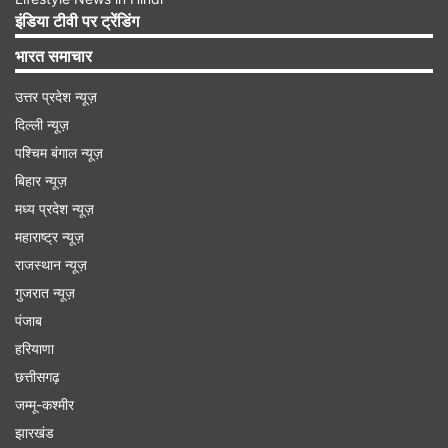
इंडिया टीवी पर ट्रेंडिंग
भारत समाचार
उत्तर प्रदेश न्यूज़
दिल्ली न्यूज़
पश्चिम बंगाल न्यूज़
मिथुन:
बिहार न्यूज़
गणेशजी कहते हैं कि यह सप्ताह आपके लिए बहुत शानदार
मध्य प्रदेश न्यूज़
रहने वाला है। आप अपने व्यक्तिगत और व्यावसायिक जीवन
महाराष्ट्र न्यूज़
को बेहतरीन तरीके से प्रबंधित करने में सक्षम होंगे।
राजस्थान न्यूज़
गुजरात न्यूज़
कर्क:
पंजाब
हरियाणा
गणेशजी कहते हैं कि यह समय आपके लिए लाभकारी रहेगा।
छत्तीसगढ़
आप जो भी करें, आपमें कठिनाइयों पर विजय पाने और सफल
जम्मू-कश्मीर
होने का साहस और दृढ़ संकल्प होना चाहिए।
झारखंड