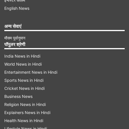
इन्वेस्टर कॉलम
रहने वाला है। आपके लिए सभी सितारे शुभ रहेंगे।
English News
वृषभ:
अन्य सेवाएं
गणेशजी कहते हैं कि वृषभ राशि वाले आपके लिए यह समय
मौसम पूर्वानुमान
लाभकारी रहेगा। सुनिश्चित करें कि आप अपनी जीवन
पॉपुलर श्रेणी
प्राथमिकताओं से अवगत हैं। आपको अपने जीवन में रिश्तों के
India News in Hindi
महत्व को समझना चाहिए और उसके अनुसार कार्य करना
World News in Hindi
चाहिए।
Entertainment News in Hindi
Sports News in Hindi
Advertisement
Cricket News in Hindi
Business News
Religion News in Hindi
Explainers News in Hindi
Health News in Hindi
Lifestyle News in Hindi