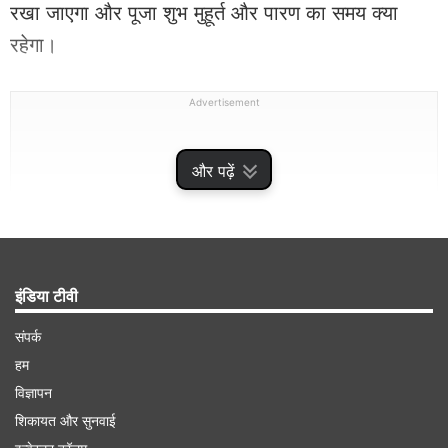
रखा जाएगा और पूजा शुभ मुहूर्त और पारण का समय क्या
रहेगा।
Advertisement
और पढ़ें
इंडिया टीवी
संपर्क
हम
विज्ञापन
योगिनी एकादशी व्रत 2024 तिथि शुभ मुहूर्त और पारण का
शिकायत और सुनवाई
समय