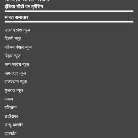
है। कहा जाता है कि गिनी एकादशी का व्रत करना अठ्यासी
इंडिया टीवी पर ट्रेंडिंग
हजार ब्राह्मणों को भोजन कराने के बराबर होता है।
भारत समाचार
उत्तर प्रदेश न्यूज़
Advertisement
दिल्ली न्यूज़
पश्चिम बंगाल न्यूज़
बिहार न्यूज़
मध्य प्रदेश न्यूज़
महाराष्ट्र न्यूज़
राजस्थान न्यूज़
गुजरात न्यूज़
पंजाब
हरियाणा
छत्तीसगढ़
जम्मू-कश्मीर
(Disclaimer: यहां दी गई जानकारियां धार्मिक आस्था और
झारखंड
लोक मान्यताओं पर आधारित हैं। इसका कोई भी वैज्ञानिक