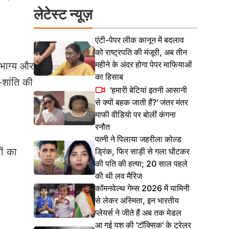
लेटेस्ट न्यूज़
एंटी-पेपर लीक कानून में बदलाव
को राष्ट्रपति की मंजूरी, अब तीन
महीने के अंदर होगा पेपर माफियाओं
ौभाग्य और
का हिसाब
-शांति की
'हमारी बेटियां इतनी आसानी
से क्यों बहक जाती हैं?' जंतर मंतर
माफी वीडियो पर बोलीं कंगना
रनौत
पत्नी ने पिलाया जहरीला कोल्ड
ों का
ड्रिंक, फिर साड़ी से गला घोंटकर
की पति की हत्या; 20 साल पहले
की थी लव मैरिज
कॉमनवेल्थ गेम्स 2026 में यामिनी
से लेकर अस्मिता, इन भारतीय
प्लेयर्स ने जीते हैं अब तक मेडल
आ गई यश की 'टॉक्सिक' के ट्रेलर