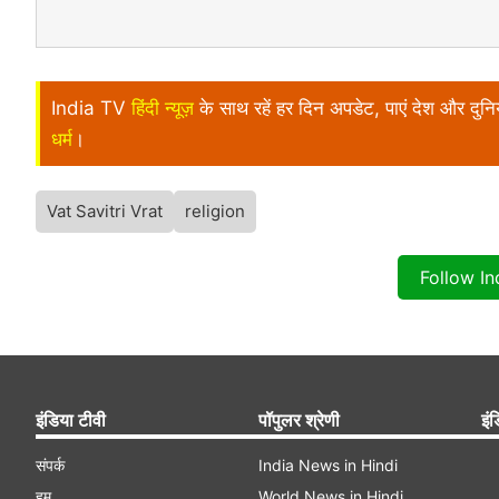
India TV
हिंदी न्यूज़
के साथ रहें हर दिन अपडेट, पाएं देश और दु
धर्म
।
Vat Savitri Vrat
religion
Follow I
इंडिया टीवी
पॉपुलर श्रेणी
इंड
संपर्क
India News in Hindi
हम
World News in Hindi