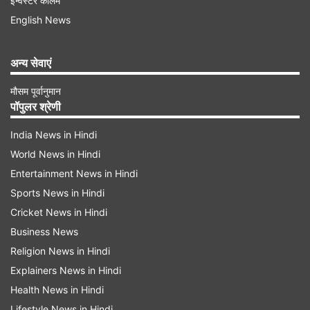
इन्वेस्टर कॉलम
ज्योतिष गणना के अनुसार बुध देव 19 मई 2026, मंगलवार
English News
को दोपहर 2 बजकर 37 मिनट पर रोहिणी नक्षत्र में प्रवेश
अन्य सेवाएं
करेंगे। बुध का यह नक्षत्र परिवर्तन 25 मई तक प्रभावी
रहेगा। बुध ग्रह का संबंध बुद्धिमत्ता, संचार क्षमता और व्यापार
मौसम पूर्वानुमान
पॉपुलर श्रेणी
से माना जाता है, इसलिए इसका असर आर्थिक और पेशेवर
जीवन पर अधिक पड़ता है।
India News in Hindi
World News in Hindi
Advertisement
Entertainment News in Hindi
Sports News in Hindi
Cricket News in Hindi
Business News
Religion News in Hindi
Explainers News in Hindi
Health News in Hindi
Lifestyle News in Hindi