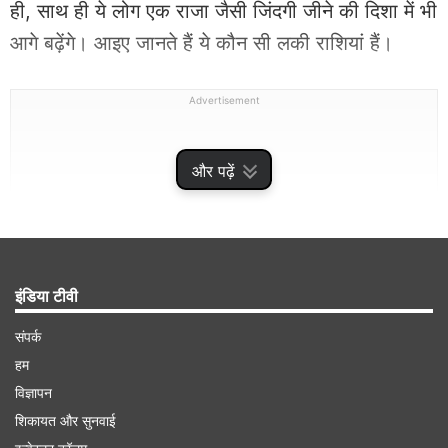
ही, साथ ही ये लोग एक राजा जैसी जिंदगी जीने की दिशा में भी
आगे बढ़ेंगे। आइए जानते हैं ये कौन सी लकी राशियां हैं।
Advertisement
और पढ़ें
इंडिया टीवी
संपर्क
हम
वृषभ राशि (Taurus)
विज्ञापन
शिकायत और सुनवाई
बुध का उदय होना आपके लिए बेहद शुभ साबित होगा।