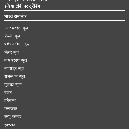
इंडिया टीवी पर ट्रेंडिंग
Advertisement
भारत समाचार
उत्तर प्रदेश न्यूज़
दिल्ली न्यूज़
पश्चिम बंगाल न्यूज़
बिहार न्यूज़
मध्य प्रदेश न्यूज़
महाराष्ट्र न्यूज़
राजस्थान न्यूज़
गुजरात न्यूज़
पंजाब
सिंह राशि (Leo)
हरियाणा
छत्तीसगढ़
सिंह राशि वालों के लिए बुध का गोचर काफी सकारात्मक
जम्मू-कश्मीर
दिखाई दे रहा है। आपको भाग्य का हर काम में साथ मिलेगा।
झारखंड