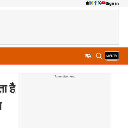
Sign in
क
A
Advertisement
 है
ा