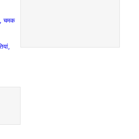
ग, चमक
यां,