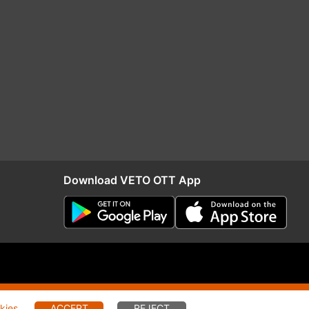
Download VETO OTT App
RIO
Distribution
kies
.
ACCEPT
REJECT