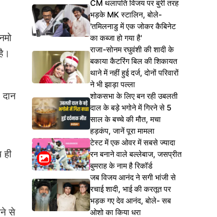
CM थलापति विजय पर बुरी तरह
भड़के MK स्टालिन, बोले-
'तमिलनाडु में एक जोकर कैबिनेट
 नमो
का कब्जा हो गया है'
राजा-सोनम रघुवंशी की शादी के
है।
बकाया कैटरिंग बिल की शिकायत
थाने में नहीं हुई दर्ज, दोनों परिवारों
ने भी झाड़ा पल्ला
 दान
शोकसभा के लिए बन रही उबलती
दाल के बड़े भगोने में गिरने से 5
साल के बच्चे की मौत, मचा
हड़कंप, जानें पूरा मामला
टेस्ट में एक ओवर में सबसे ज्यादा
थ ही
रन बनाने वाले बल्लेबाज, जसप्रीत
बुमराह के नाम है रिकॉर्ड
जब विजय आनंद ने सगी भांजी से
रचाई शादी, भाई की करतूत पर
भड़क गए देव आनंद, बोले- सब
े से
ओशो का किया धरा