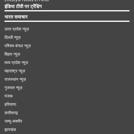
चढ़ाते समय 'ॐ शं शनैश्चराय नमः' मंत्र का जाप
इंडिया टीवी पर ट्रेंडिंग
करें।
भारत समाचार
Advertisement
उत्तर प्रदेश न्यूज़
दिल्ली न्यूज़
पश्चिम बंगाल न्यूज़
बिहार न्यूज़
मध्य प्रदेश न्यूज़
महाराष्ट्र न्यूज़
राजस्थान न्यूज़
गुजरात न्यूज़
पंजाब
हरियाणा
छत्तीसगढ़
जम्मू-कश्मीर
स्वच्छ कपड़े पहनें-
शनि जयंती के दिन साफ-सुथरा
झारखंड