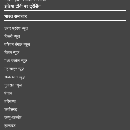
इंडिया टीवी पर ट्रेंडिंग
Advertisement
भारत समाचार
उत्तर प्रदेश न्यूज़
दिल्ली न्यूज़
पश्चिम बंगाल न्यूज़
बिहार न्यूज़
मध्य प्रदेश न्यूज़
महाराष्ट्र न्यूज़
राजस्थान न्यूज़
गुजरात न्यूज़
पंजाब
सीरीज बचाने के इरादे से उतरेगा बांग्लादेश
हरियाणा
तीन मैचों की ODI सीरीज के पहले मुकाबले में बांग्लादेश को
छत्तीसगढ़
जम्मू-कश्मीर
जिम्बाब्वे के हाथों चौंकाने वाली हार का सामना करना पड़ा
झारखंड
था। अब मेहमान टीम के लिए दूसरा ODI करो या मरो का