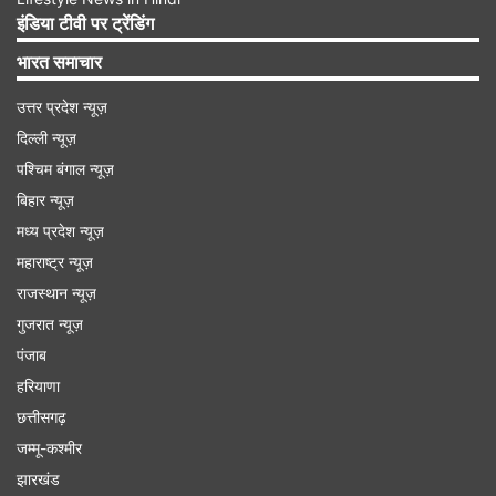
Advertisement
इंडिया टीवी पर ट्रेंडिंग
भारत समाचार
उत्तर प्रदेश न्यूज़
दिल्ली न्यूज़
पश्चिम बंगाल न्यूज़
बिहार न्यूज़
मध्य प्रदेश न्यूज़
महाराष्ट्र न्यूज़
राजस्थान न्यूज़
गुजरात न्यूज़
वनडे सीरीज का तीसरा मैच 17 जून को लखनऊ में खेला
पंजाब
जाएगा
हरियाणा
छत्तीसगढ़
अब अगर सीरीज के दूसरे मैच की बात की जाए तो 17 जून को
जम्मू-कश्मीर
खेला जाएगा। पहला मैच धर्मशाला में खेला गया था और अब
झारखंड