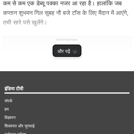
कम से कम एक डेब्यू पक्का नजर आ रहा है। हालांकि जब
कप्तान शुभमन गिल सुबह नौ बजे टॉस के लिए मैदान में आएंगे,
तभी सारे पत्ते खुलेंगे।
Advertisement
और पढ़ें
इंडिया टीवी
संपर्क
हम
विज्ञापन
शिकायत और सुनवाई
साई सुदर्शन नंबर तीन पर खेलेंगे, देवदत्त पडिक्कल को करना