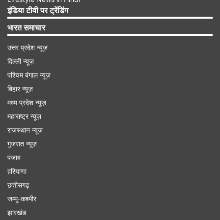
उड़ा सकते हैं। उन्होंने अभी तक टी20 क्रिकेट के 430
इंडिया टीवी पर ट्रेंडिंग
मुकाबलों में कुल 12035 रन बनाए हैं, जिसमें उनके बल्ले से 8
भारत समाचार
शतक और 84 अर्धशतक निकले हैं।
उत्तर प्रदेश न्यूज़
दिल्ली न्यूज़
Advertisement
पश्चिम बंगाल न्यूज़
बिहार न्यूज़
मध्य प्रदेश न्यूज़
महाराष्ट्र न्यूज़
राजस्थान न्यूज़
गुजरात न्यूज़
पंजाब
हरियाणा
छत्तीसगढ़
जम्मू-कश्मीर
झारखंड
बटलर की कप्तानी में जीता था टी20 वर्ल्ड कप का खिताब