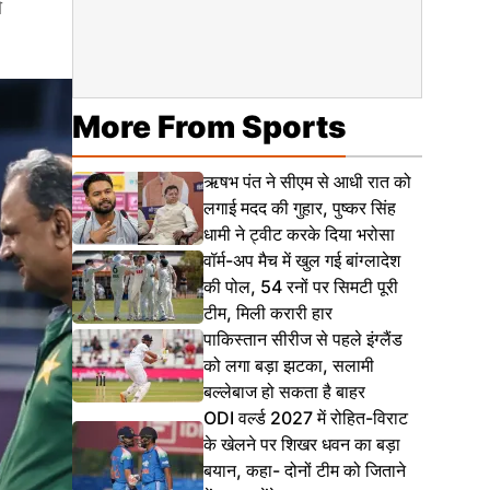
ो
More From Sports
ऋषभ पंत ने सीएम से आधी रात को
लगाई मदद की गुहार, पुष्कर सिंह
धामी ने ट्वीट करके दिया भरोसा
वॉर्म-अप मैच में खुल गई बांग्लादेश
की पोल, 54 रनों पर सिमटी पूरी
टीम, मिली करारी हार
पाकिस्तान सीरीज से पहले इंग्लैंड
को लगा बड़ा झटका, सलामी
बल्लेबाज हो सकता है बाहर
ODI वर्ल्ड 2027 में रोहित-विराट
के खेलने पर शिखर धवन का बड़ा
बयान, कहा- दोनों टीम को जिताने