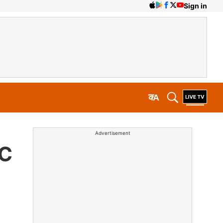
Sign in
क
A
Advertisement
CC