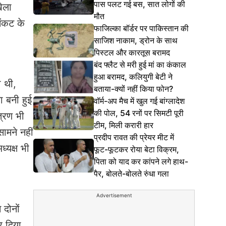
पास पलट गई बस, सात लोगों की
ेला
मौत
संकट के
फाजिल्का बॉर्डर पर पाकिस्तान की
साजिश नाकाम, ड्रोन के साथ
पिस्टल और कारतूस बरामद
बंद फ्लैट से मरी हुई मां का कंकाल
हुआ बरामद, कलियुगी बेटी ने
ी थी,
बताया-क्यों नहीं किया फोन?
 बनी हुई
वॉर्म-अप मैच में खुल गई बांग्लादेश
की पोल, 54 रनों पर सिमटी पूरी
त्रण भी
टीम, मिली करारी हार
ामने नहीं
प्रदीप रावत की प्रेयर मीट में
्यक्ष भी
फूट-फूटकर रोया बेटा विक्रम,
पिता को याद कर कांपने लगे हाथ-
पैर, बोलते-बोलते रुंधा गला
Advertisement
 दोनों
र दिया