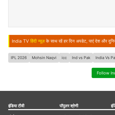
India TV
हिंदी न्यूज़
के साथ रहें हर दिन अपडेट, पाएं देश और दु
IPL 2026
Mohsin Naqvi
icc
Ind vs Pak
India Vs P
Follow I
इंडिया टीवी
पॉपुलर श्रेणी
इंड