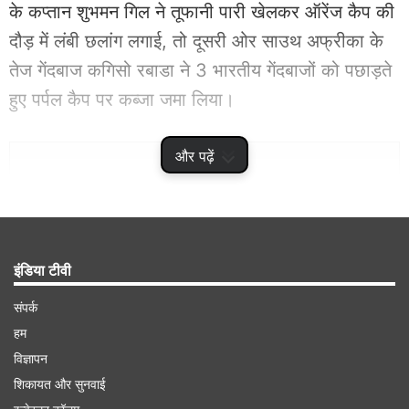
के कप्तान शुभमन गिल ने तूफानी पारी खेलकर ऑरेंज कैप की
दौड़ में लंबी छलांग लगाई, तो दूसरी ओर साउथ अफ्रीका के
तेज गेंदबाज कगिसो रबाडा ने 3 भारतीय गेंदबाजों को पछाड़ते
हुए पर्पल कैप पर कब्जा जमा लिया।
Advertisement
और पढ़ें
इंडिया टीवी
संपर्क
हम
विज्ञापन
शिकायत और सुनवाई