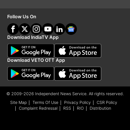
बल्लेबाज
Follow Us On
हेनरिक क्लासेन - 494
अभिषेक शर्मा - 475
Download IndiaTV App
केएल राहुल - 468
शुभमन गिल - 462
Download VETO OTT App
वैभव सूर्यवंशी - 440
साई सुदर्शन - 440
© 2009-2026 Independent News Service. All rights reserved.
रबाडा बने नंबर-1
Site Map
Terms Of Use
Privacy Policy
CSR Policy
अगर पर्पल कैप की बात करें तो कगिसो रबाडा ने दो विकेट
Complaint Redressal
RSS
RIO
Distribution
लेते ही बाजी मार ली। अब उनके नाम 18 विकेट हो चुके हैं
और वह सबसे ज्यादा विकेट लेने वाले गेंदबाज बन गए हैं।