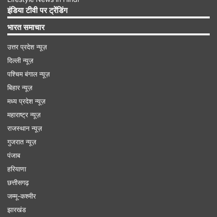
साई सुदर्शन के भी 440 ही रन हैं, लेकिन वैभव का स्ट्राइक
इंडिया टीवी पर ट्रेंडिंग
रेट 236.55 होने के कारण वह उनसे आगे बने हुए हैं। सुदर्शन
भारत समाचार
का स्ट्राइक रेट 157.70 है।
उत्तर प्रदेश न्यूज़
दिल्ली न्यूज़
Advertisement
पश्चिम बंगाल न्यूज़
बिहार न्यूज़
मध्य प्रदेश न्यूज़
महाराष्ट्र न्यूज़
राजस्थान न्यूज़
गुजरात न्यूज़
पंजाब
हरियाणा
छत्तीसगढ़
जम्मू-कश्मीर
झारखंड
IPL 2026 में अब तक सबसे ज्यादा रन बनाने वाले