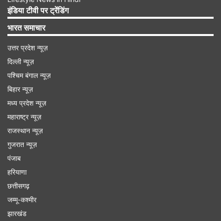
इंग्लैंड में मौजूद थे। साई सुदर्शन अपने डेब्यू मैच में खाता तक
इंडिया टीवी पर ट्रेंडिंग
नहीं खोल पाए और चार बॉल खेलकर आउट हो गए। एक वक्त
भारत समाचार
टीम इंडिया काफी मजबूत दिख रही ​थी, लेकिन साई सुदर्शन के
उत्तर प्रदेश न्यूज़
आउट होने के बाद सब कुछ बदल गया।
दिल्ली न्यूज़
पश्चिम बंगाल न्यूज़
Advertisement
बिहार न्यूज़
मध्य प्रदेश न्यूज़
महाराष्ट्र न्यूज़
राजस्थान न्यूज़
गुजरात न्यूज़
पंजाब
हरियाणा
छत्तीसगढ़
जम्मू-कश्मीर
झारखंड