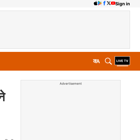
Sign in
क
A
Advertisement
ने