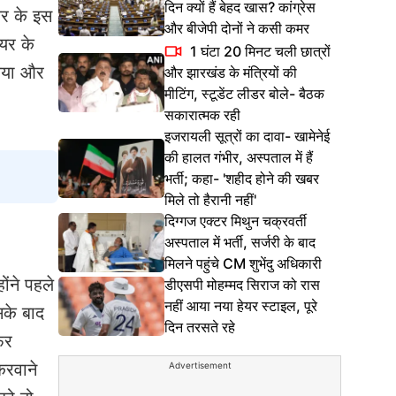
दिन क्यों हैं बेहद खास? कांग्रेस
यर के इस
और बीजेपी दोनों ने कसी कमर
यर के
1 घंटा 20 मिनट चली छात्रों
किया और
और झारखंड के मंत्रियों की
मीटिंग, स्टूडेंट लीडर बोले- बैठक
सकारात्मक रही
इजरायली सूत्रों का दावा- खामेनेई
की हालत गंभीर, अस्पताल में हैं
भर्ती; कहा- 'शहीद होने की खबर
मिले तो हैरानी नहीं'
दिग्गज एक्टर मिथुन चक्रवर्ती
अस्पताल में भर्ती, सर्जरी के बाद
मिलने पहुंचे CM शुभेंदु अधिकारी
ंने पहले
डीएसपी मोहम्मद सिराज को रास
नहीं आया नया हेयर स्टाइल, पूरे
सके बाद
दिन तरसते रहे
िर
करवाने
Advertisement