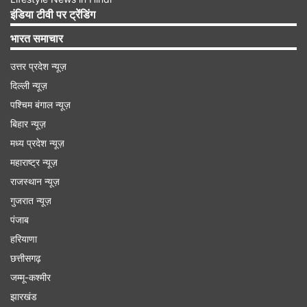
लिए तिलक को भारतीय टी20 टीम का उपकप्तान नियुक्त
इंडिया टीवी पर ट्रेंडिंग
किया गया है। वहीं इस सीरीज में टीम इंडिया की कप्तानी
भारत समाचार
श्रेयस अय्यर करेंगे। सूर्यकुमार यादव के बाद अब श्रेयस को
उत्तर प्रदेश न्यूज़
अब टीम इंडिया का नया टी20 कप्तान नियुक्त किया गया है।
दिल्ली न्यूज़
पश्चिम बंगाल न्यूज़
Advertisement
बिहार न्यूज़
मध्य प्रदेश न्यूज़
महाराष्ट्र न्यूज़
राजस्थान न्यूज़
गुजरात न्यूज़
पंजाब
हरियाणा
छत्तीसगढ़
जम्मू-कश्मीर
झारखंड