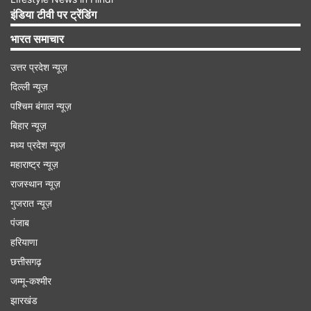
इंडिया टीवी पर ट्रेंडिंग
Advertisement
भारत समाचार
उत्तर प्रदेश न्यूज़
दिल्ली न्यूज़
पश्चिम बंगाल न्यूज़
बिहार न्यूज़
मध्य प्रदेश न्यूज़
महाराष्ट्र न्यूज़
राजस्थान न्यूज़
गुजरात न्यूज़
पंजाब
हम जिस रिचार्ज प्लान के बारे में बात कर रहे हैं वह 997 रुपये
हरियाणा
का आता है। इसमें कंपनी एक से बढ़कर एक धांसू ऑफर देती
छत्तीसगढ़
है। प्लान में आपको कुल 160 दिनों की वैलिडिटी मिल जाती
जम्मू-कश्मीर
झारखंड
है। पूरी वैलिडिटी के दौरान आप किसी भी नेटवर्क में