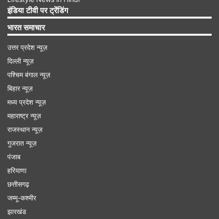
प्रतिदिन वाली कैटेगरी भी है। इसमें जियो ने अपने करोड़ों
इंडिया टीवी पर ट्रेंडिंग
ग्राहकों के लिए 200 दिन तक चलने वाला एक शानदार प्लान
भारत समाचार
जोड़ा है।
उत्तर प्रदेश न्यूज़
दिल्ली न्यूज़
Advertisement
पश्चिम बंगाल न्यूज़
बिहार न्यूज़
मध्य प्रदेश न्यूज़
महाराष्ट्र न्यूज़
राजस्थान न्यूज़
गुजरात न्यूज़
पंजाब
हरियाणा
छत्तीसगढ़
जम्मू-कश्मीर
झारखंड
जियो के इस 200 दिन वाले रिचार्ज प्लान की कीमत सिर्फ