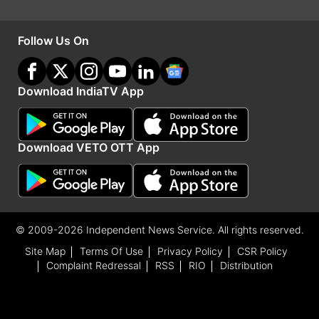
2025 रुपये है। अगर आप नया रिचार्ज लेने जा रहे हैं यह
प्रीपेड प्लान आपकी कई सारे टेंशन को खत्म कर सकता है।
Follow Us On
जियो के इस प्लान की सबसे बड़ी खास बात यह है कि इसमें
ग्राहकों को डेटा के खर्च पर लंबी वैलिडिटी और अनलिमिटेड
Download IndiaTV App
कॉलिंग दोनो ही ऑफर की जा रही है।
Download VETO OTT App
© 2009-2026 Independent News Service. All rights reserved.
Site Map
Terms Of Use
Privacy Policy
CSR Policy
Complaint Redressal
RSS
RIO
Distribution