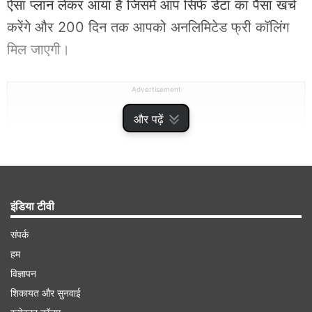
ऐसा प्लान लेकर आया है जिसमें आप सिर्फ डेटा का पैसा खर्च
करेंगे और 200 दिन तक आपको अनलिमिटेड फ्री कॉलिंग
मिल जाएगी।
Advertisement
और पढ़ें
इंडिया टीवी
संपर्क
हम
विज्ञापन
शिकायत और सुनवाई
जब से टेलिकॉम कंपनियों ने रिचार्ज प्लान्स की कीमतें बढ़ाई हैं