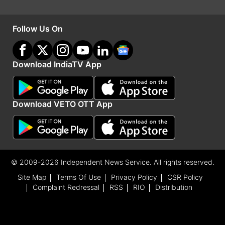
Motorola G77 Power
फीचर्स
डिस्प्ले
6.72 इंच, LCD, 120Hz
Follow Us On
प्रोसेसर
MediaTek Dimensity 6400
Download IndiaTV App
स्टोरेज
8GB, 128GB
बैटरी
7000mAh, 30W
Download VETO OTT App
कैमरा
50MP, 8MP, 32MP
OS
Android 16
© 2009-2026 Independent News Service. All rights reserved.
Site Map
Terms Of Use
Privacy Policy
CSR Policy
इसमें कंपनी ने MediaTek Dimensity 6400 चिपसेट
Complaint Redressal
RSS
RIO
Distribution
यूज किया है। इसके साथ 8GB रैम और 128GB स्टोरेज
मिलता है। फोन की रैम और स्टोरेज को एक्सपेंड किया जा