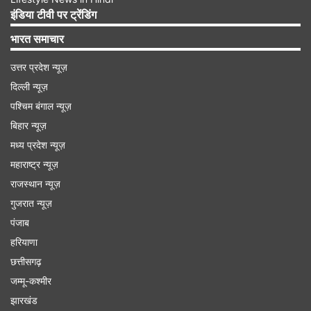
की पीक ब्राइटनेस 1050 निट्स तक की है। यह फोन
इंडिया टीवी पर ट्रेंडिंग
IP64 रेटेड है, जिसकी वजह से पानी और धूल-मिट्टी में
भारत समाचार
खराब नहीं होगा।
उत्तर प्रदेश न्यूज़
दिल्ली न्यूज़
Advertisement
पश्चिम बंगाल न्यूज़
बिहार न्यूज़
मध्य प्रदेश न्यूज़
महाराष्ट्र न्यूज़
राजस्थान न्यूज़
गुजरात न्यूज़
पंजाब
हरियाणा
छत्तीसगढ़
जम्मू-कश्मीर
झारखंड