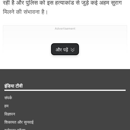
रही है और पुलिस को इस हत्याकांड से जुड़े कई अहम सुराग
मिलने की संभावना है।
Advertisement
और पढ़ें
इंडिया टीवी
संपर्क
हम
दिनदहाड़े हत्या से मची थी सनसनी
विज्ञापन
शिकायत और सुनवाई
दरअसल, 27 मई 2026 को राजधानी लखनऊ के पीजीआई