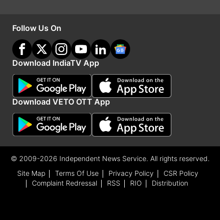
Follow Us On
Download IndiaTV App
Download VETO OTT App
(रिपोर्ट: विशाल सिंह)
यह भी पढ़ें:
अस्पताल में भर्ती 3 साल की मासूम को कुत्तों ने नोंच खाया! मां
© 2009-2026 Independent News Service. All rights reserved.
Site Map
Terms Of Use
Privacy Policy
CSR Policy
के सामने झपटा, चीखते रहे परिजन, गार्ड-स्टाफ गायब
Complaint Redressal
RSS
RIO
Distribution
आगरा, मथुरा, अलीगढ़ समेत यूपी के 8 जिलों से नोएडा
एयरपोर्ट के लिए सीधी बस सेवा आज से शुरू