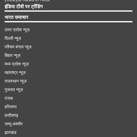
इंडिया टीवी पर ट्रेंडिंग
भारत समाचार
उत्तर प्रदेश न्यूज़
दिल्ली न्यूज़
पश्चिम बंगाल न्यूज़
बिहार न्यूज़
मध्य प्रदेश न्यूज़
महाराष्ट्र न्यूज़
राजस्थान न्यूज़
यूजर्स ने दी तीखी प्रतिक्रियाएं
गुजरात न्यूज़
पंजाब
इस वीडियो के वायरल होते ही इस पर यूजर्स ने तीखी
हरियाणा
प्रतिक्रियाएं दी हैं। एक यूजर ने लिखा कि, 'ये विशेष प्रजाति
छत्तीसगढ़
हैं। बुद्धि का खेल है। वरना कोई समझदार जानवर ऐसा कभी
जम्मू-कश्मीर
नहीं करेगा।'
झारखंड