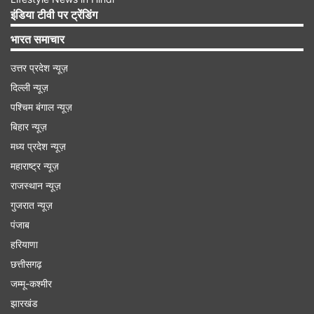
इंडिया टीवी पर ट्रेंडिंग
Advertisement
भारत समाचार
उत्तर प्रदेश न्यूज़
दिल्ली न्यूज़
पश्चिम बंगाल न्यूज़
बिहार न्यूज़
मध्य प्रदेश न्यूज़
महाराष्ट्र न्यूज़
राजस्थान न्यूज़
गुजरात न्यूज़
पंजाब
यूजर्स ने दी प्रतिक्रियाएं
हरियाणा
छत्तीसगढ़
सचिन तेंदुलकर का वीडियो देखने के बाद इस पर कई यूजर्स ने
जम्मू-कश्मीर
प्रतिक्रियाएं दीं। एक यूजर ने लिखा कि, 'भारत के विनम्र
झारखंड