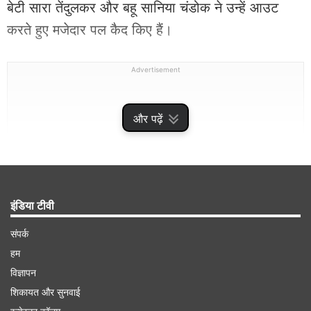
बेटी सारा तेंदुलकर और बहू सानिया चंडोक ने उन्हें आउट
करते हुए मजेदार पल कैद किए हैं।
Advertisement
और पढ़ें
इंडिया टीवी
संपर्क
हम
एक्स पर शेयर किया गया वीडियो
विज्ञापन
शिकायत और सुनवाई
इस वीडियो को सचिन तेंदुलकर ने अपने एक्स हैंडल