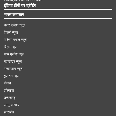
लखनऊ स्थानांतरित की। नवाबों ने मुगल, फारसी और शिया
इंडिया टीवी पर ट्रेंडिंग
परंपराओं को मिलाकर अनोखी अवधी-नवाबी संस्कृति रची।
भारत समाचार
नवाबों ने लखनऊ को महलों, इमामबाड़ों, बागों और दरबारों से
उत्तर प्रदेश न्यूज़
सजाया। कथक, गजल, शायरियां, नवाबी अंदाज और व्यंजन
दिल्ली न्यूज़
इसी युग की देन हैं।
पश्चिम बंगाल न्यूज़
बिहार न्यूज़
Advertisement
मध्य प्रदेश न्यूज़
महाराष्ट्र न्यूज़
राजस्थान न्यूज़
गुजरात न्यूज़
पंजाब
हरियाणा
छत्तीसगढ़
जम्मू-कश्मीर
झारखंड