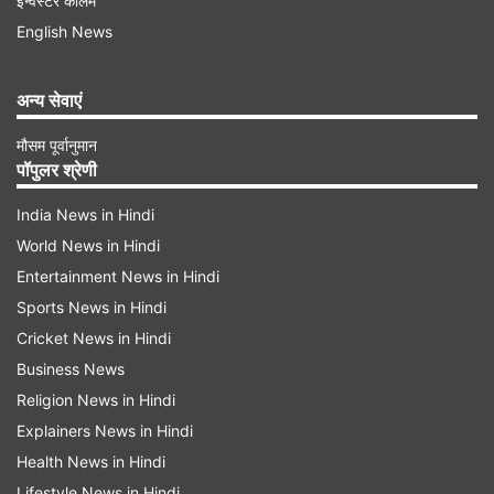
इन्वेस्टर कॉलम
कुरासाओ दक्षिणी कैरेबियाई सागर में स्थित एक द्वीपीय देश है,
English News
जो नीदरलैंड्स के साम्राज्य का हिस्सा है। यह वेनेजुएला के
उत्तर में लगभग 65 किलोमीटर और अरूबा से करीब 80
अन्य सेवाएं
किलोमीटर दक्षिण-पूर्व में स्थित है। देश में मुख्य कुरासाओ द्वीप
मौसम पूर्वानुमान
के अलावा छोटा और निर्जन द्वीप क्लेन कुरासाओ भी शामिल
पॉपुलर श्रेणी
है। साल 2026 के आंकड़ों के मुताबिक, कुरासाओ की
India News in Hindi
आबादी 1.7 लाख से थोड़ी ज्यादा है। इसकी राजधानी
World News in Hindi
विलेमस्टाड (Willemstad) है। अरूबा और बोनेयर के साथ
Entertainment News in Hindi
मिलकर यह प्रसिद्ध ABC द्वीप समूह का हिस्सा बनाता है।
Sports News in Hindi
Cricket News in Hindi
Business News
Religion News in Hindi
Explainers News in Hindi
Health News in Hindi
Lifestyle News in Hindi