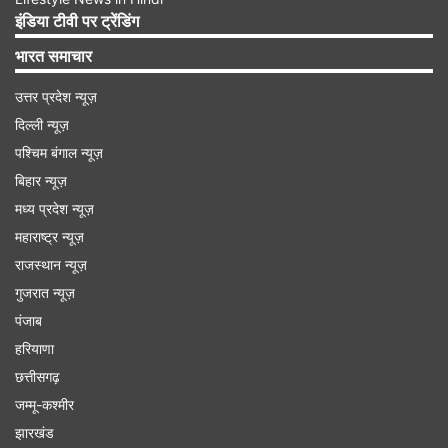
की लापरवाही के कारण अफगानिस्तान में सड़क दुर्घटनाओं के
इंडिया टीवी पर ट्रेंडिंग
मामले अक्सर सामने आते रहे हैं। (एपी)
भारत समाचार
Advertisement
उत्तर प्रदेश न्यूज़
दिल्ली न्यूज़
पश्चिम बंगाल न्यूज़
बिहार न्यूज़
मध्य प्रदेश न्यूज़
महाराष्ट्र न्यूज़
राजस्थान न्यूज़
गुजरात न्यूज़
पंजाब
हरियाणा
छत्तीसगढ़
जम्मू-कश्मीर
यह भी पढ़ें
झारखंड
इजरायली सेना को मिली बड़ी कामयाबी, हमास के चीफ ऑफ