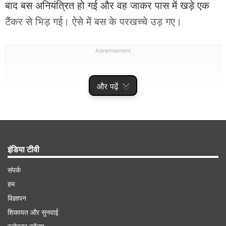
बाद बस अनियंत्रित हो गई और वह जाकर पास में खड़े एक
टैंकर से भिड़ गई। ऐसे में बस के परखच्चे उड़ गए।
Advertisement
और पढ़ें
इंडिया टीवी
संपर्क
हम
विज्ञापन
इस दुर्घटना में कम से कम 21 लोगों की मौत हो गई और 38
शिकायत और सुनवाई
अन्य घायल हो गए। प्रांतीय यातायात विभाग की तरफ से यह