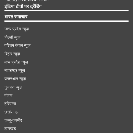
खामियाजा भुगतना पड़ेगा। बाद में इजरायली सेना ने 26
इंडिया टीवी पर ट्रेंडिंग
अक्टूबर को ईरान पर 100 फाइटर जेटों से एक साथ बड़ा
भारत समाचार
हमला किया।
उत्तर प्रदेश न्यूज़
दिल्ली न्यूज़
Advertisement
पश्चिम बंगाल न्यूज़
बिहार न्यूज़
मध्य प्रदेश न्यूज़
महाराष्ट्र न्यूज़
राजस्थान न्यूज़
गुजरात न्यूज़
पंजाब
हरियाणा
छत्तीसगढ़
जम्मू-कश्मीर
झारखंड
ईरान ने कहा ये हमारी सत्य प्रतिज्ञा है