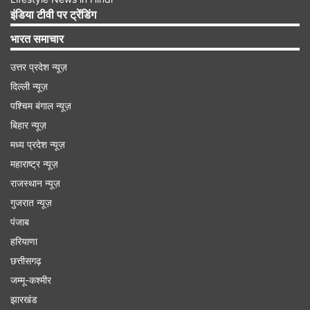
ISMR के लिए नई दिल्ली में देखने को उत्सुक हैं। बता दें कि
इंडिया टीवी पर ट्रेंडिंग
ISMR की पहली बैठक सितंबर 2022 में नई दिल्ली में हुई
भारत समाचार
थी, जबकि दूसरी बैठक अगस्त 2023 में सिंगापुर में आयोजित
उत्तर प्रदेश न्यूज़
की गई थी। जयशंकर ने टेमासेक होल्डिंग्स के अध्यक्ष-नामित
दिल्ली न्यूज़
टियो ची हीन से भी मुलाकात की, जिसमें भारत में निवेश के
पश्चिम बंगाल न्यूज़
अवसरों पर चर्चा हुई।
बिहार न्यूज़
मध्य प्रदेश न्यूज़
Advertisement
महाराष्ट्र न्यूज़
राजस्थान न्यूज़
गुजरात न्यूज़
पंजाब
हरियाणा
छत्तीसगढ़
जम्मू-कश्मीर
झारखंड