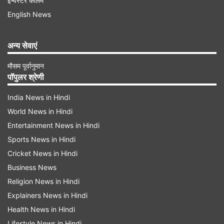
इन्वेस्टर कॉलम
English News
अन्य सेवाएं
मौसम पूर्वानुमान
पॉपुलर श्रेणी
IMAGE SOURCE : @REALDONALDTRUMP
India News in Hindi
डोनाल्ड ट्रंप सोशल मीडिया पोस्ट
World News in Hindi
Entertainment News in Hindi
ट्रंप ने पहले भी दी है चेतावनी
Sports News in Hindi
यह पहली बार नहीं है जब राष्ट्रपति डोनाल्ड ट्रंप ने ईरान को
Cricket News in Hindi
चेताया है। इससे पहले ट्रंप ने ईरान को चेतावनी देते हुए कहा
Business News
Religion News in Hindi
था कि ‘‘यह उससे भी कहीं अधिक बुरा होगा, जो वो सोचते हैं,
Explainers News in Hindi
अनुमान लगाते हैं, या उन्हें बताया गया है।’’ उन्होंने कहा था कि
Health News in Hindi
अमेरिका दुनिया के सबसे अच्छे और घातक सैन्य उपकरण
Lifestyle News in Hindi