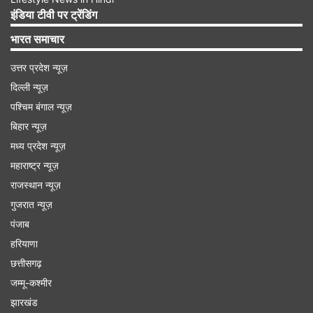
बनाता है और इनमें से काफी कुछ इजरायल के पास है और वो
इंडिया टीवी पर ट्रेंडिंग
जानते हैं कि इसका उपयोग कैसे करना है।
भारत समाचार
उत्तर प्रदेश न्यूज़
Advertisement
दिल्ली न्यूज़
पश्चिम बंगाल न्यूज़
बिहार न्यूज़
मध्य प्रदेश न्यूज़
महाराष्ट्र न्यूज़
राजस्थान न्यूज़
गुजरात न्यूज़
पंजाब
हरियाणा
छत्तीसगढ़
जम्मू-कश्मीर
'जल्द से जल्द समझौता करे ईरान'
झारखंड