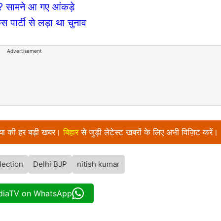
ले? सामने आ गए आंकड़े
िस पार्टी से लड़ा था चुनाव
Advertisement
निया की हर बड़ी खबर।
बिहार
से जुड़ी लेटेस्ट खबरों के लिए अभी विज़िट करें।
lection
Delhi BJP
nitish kumar
ndiaTV on WhatsApp