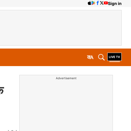
Sign in
क
A
Advertisement
े