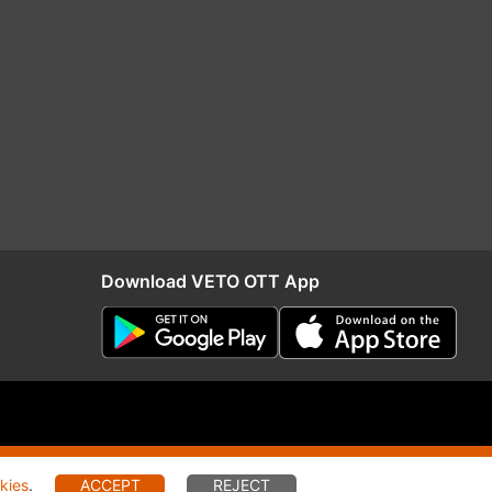
Download VETO OTT App
RIO
Distribution
kies
.
ACCEPT
REJECT