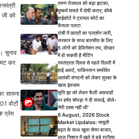
तरुण तेजपाल को बड़ा झटका,
नमंत्री
दुष्कर्म मामले में दोषी करार; बॉम्बे
ी जी को
हाईकोर्ट ने ट्रायल कोर्ट का
फैसला पलटा
रांची में छात्रों का प्रदर्शन जारी,
सरकार के साथ बातचीत के लिए
5 लोगों को डेलिगेशन तय, दोपहर
ै। चुनाव
में हो सकती है मीटिंग
सिमट कर
स्वतंत्रता दिवस से पहले दिल्ली में
हाई अलर्ट, पाकिस्तान समर्थित
आतंकी संगठनों को लेकर सुरक्षा के
खास इंतजाम
सृति झा को लेकर फैली अफवाहों
का सामना
पर हर्षद चोपड़ा ने दी सफाई, बोले-
01 वोटों
'मेरी एक्स नहीं थी'
 प्रेम
6 August, 2026 Stock
Market Updates: मामूली
बढ़त के साथ खुला शेयर बाजार,
लाल निशान में खुले ये बड़े स्टॉक्स