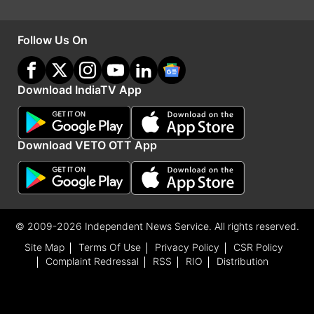
Follow Us On
Download IndiaTV App
India TV
हिंदी न्यूज़
के साथ रहें हर दिन अपडेट, पाएं देश और
दुनिया की हर बड़ी खबर।
क्राइम
से जुड़ी लेटेस्ट खबरों के लिए अभी
Download VETO OTT App
विज़िट करें।
Jammu & Kashmir
Kidnap
© 2009-2026 Independent News Service. All rights reserved.
Follow IndiaTV on WhatsApp
Site Map
Terms Of Use
Privacy Policy
CSR Policy
Complaint Redressal
RSS
RIO
Distribution
Advertisement