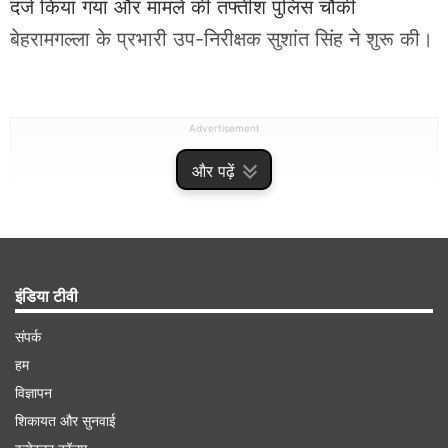
दर्ज किया गया और मामले की तफ्तीश पुलिस चौकी
बेहरामगल्ला के प्रभारी उप-निरीक्षक सुशांत सिंह ने शुरू की।
Advertisement
और पढ़ें
इंडिया टीवी
संपर्क
हम
विज्ञापन
कुछ संदिग्धों को हिरासत में लिया गया
शिकायत और सुनवाई