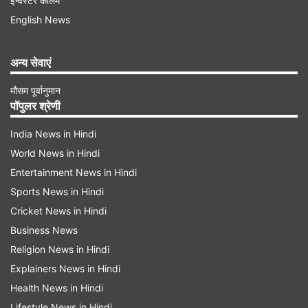
इन्वेस्टर कॉलम
मीडिया पर 'दृश्यम 3' को मिली जबरदस्त प्रतिक्रिया के लिए
English News
प्रशंसकों को धन्यवाद दिया। उन्होंने लिखा, 'दृश्यम 3 को
अपार प्रेम, जुनून और कृतज्ञता के साथ बनाया गया था, और
अन्य सेवाएं
आपकी प्रतिक्रिया के माध्यम से उस प्यार को वापस आते
मौसम पूर्वानुमान
देखना बेहद भावुक कर देने वाला रहा है। आपकी समीक्षाएं,
पॉपुलर श्रेणी
आपके शब्द और आपके द्वारा साझा की गई भावनाएं मेरे लिए
India News in Hindi
किसी भी संख्या से कहीं अधिक मायने रखती हैं। देखने के
World News in Hindi
लिए, जुड़ने के लिए, हर पल को महसूस करने के लिए और
Entertainment News in Hindi
जॉर्जकुट्टी और उसके परिवार को अपना मानने के लिए
Sports News in Hindi
धन्यवाद।'
Cricket News in Hindi
Business News
Religion News in Hindi
Explainers News in Hindi
Health News in Hindi
Lifestyle News in Hindi