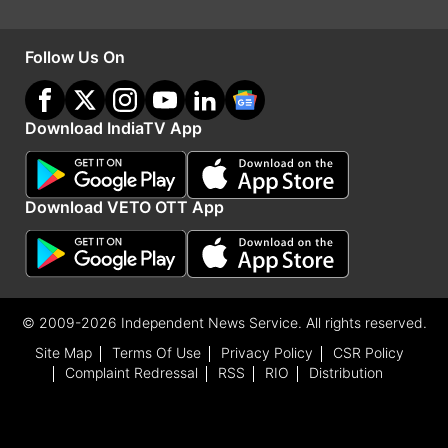
Follow Us On
Download IndiaTV App
Download VETO OTT App
फैंस की प्रतिक्रियाएं और फिल्म से जुड़ी खास बातें
वीडियो के सामने आते ही प्रशंसकों ने कमेंट सेक्शन में तारीफों
के पुल बांधने शुरू कर दिए हैं। एक यूजर ने लिखा, 'यश और
© 2009-2026 Independent News Service. All rights reserved.
कियारा की केमिस्ट्री भारतीय सिनेमा की बेहतरीन जोड़ियों में
Site Map
Terms Of Use
Privacy Policy
CSR Policy
Complaint Redressal
RSS
RIO
Distribution
से एक है, दोनों साथ में बेहद शानदार दिख रहे हैं।' वहीं अन्य
फैंस ने इसे 'रोंगटे खड़े कर देने वाला' और 'इंतजार के काबिल'