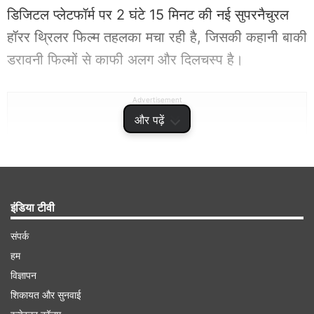
डिजिटल प्लेटफॉर्म पर 2 घंटे 15 मिनट की नई सुपरनैचुरल
हॉरर थ्रिलर फिल्म तहलका मचा रही है, जिसकी कहानी बाकी
डरावनी फिल्मों से काफी अलग और दिलचस्प है।
Advertisement
और पढ़ें
इंडिया टीवी
संपर्क
हम
विज्ञापन
शिकायत और सुनवाई
ओटीटी पर छाई नई हॉरर फिल्म