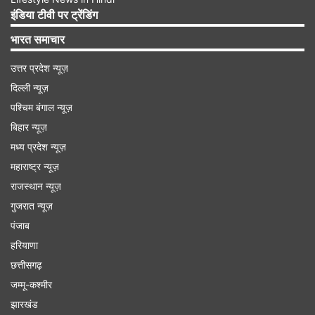
दौरान एक ताबूत में बंद रहने के दौरान केटी पर 'नस्मारानियन'
इंडिया टीवी पर ट्रेंडिंग
नाम के एक प्राचीन राक्षस का साया पड़ जाता है, जो बहुत
भारत समाचार
खतरनाक होता है।
उत्तर प्रदेश न्यूज़
दिल्ली न्यूज़
Advertisement
पश्चिम बंगाल न्यूज़
बिहार न्यूज़
मध्य प्रदेश न्यूज़
महाराष्ट्र न्यूज़
राजस्थान न्यूज़
गुजरात न्यूज़
पंजाब
हरियाणा
छत्तीसगढ़
जम्मू-कश्मीर
झारखंड