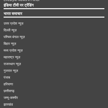
इंडिया टीवी पर ट्रेंडिंग
Advertisement
भारत समाचार
उत्तर प्रदेश न्यूज़
दिल्ली न्यूज़
पश्चिम बंगाल न्यूज़
बिहार न्यूज़
मध्य प्रदेश न्यूज़
महाराष्ट्र न्यूज़
राजस्थान न्यूज़
गुजरात न्यूज़
पंजाब
हरियाणा
छत्तीसगढ़
कहानी की राइटर को भी कहा शुक्रिया
जम्मू-कश्मीर
झारखंड
तृप्ति ने किरदार को बेहतर ढंग से समझने में मदद करने के लिए