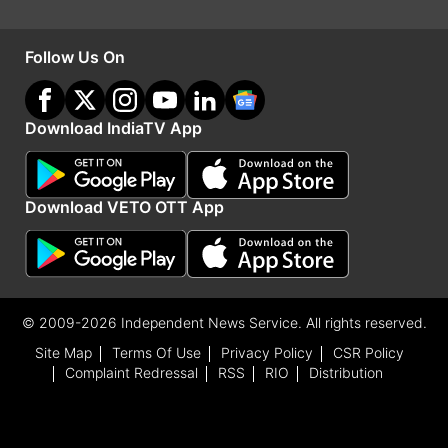
Follow Us On
Download IndiaTV App
Download VETO OTT App
घटना का सीसीटीवी वीडियो सामने आया है जिसमें देखा गया
कि टीचर स्टेज से क्लास के सभी छात्रों को पढ़ा रही थी।
इसी दौरान पहली बेंच पर बैठी छात्रा अचानक नीचे गिर गई।
© 2009-2026 Independent News Service. All rights reserved.
यह देख शिक्षक समेत कक्षा में बैठे सभी छात्र डर गए और
Site Map
Terms Of Use
Privacy Policy
CSR Policy
Complaint Redressal
RSS
RIO
Distribution
अफरा-तफरी मच गई।
(
रिपोर्ट- शैलेष चापानेरिया
)