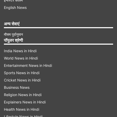
इन्वेस्टर कॉलम
English News
छात्रा की अचानक मौत से स्कूल स्टाफ भी चिंतित
अन्य सेवाएं
बेटी की मौत के बाद जहां एक ओर परिवार शोक में है, वहीं
दूसरी ओर छात्रा की अचानक मौत से स्कूल स्टाफ भी चिंतित
मौसम पूर्वानुमान
पॉपुलर श्रेणी
है। पुलिस ने आकस्मिक मौत का मामला दर्ज कर लिया है और
घटना की जांच कर रही है।
India News in Hindi
World News in Hindi
Advertisement
Entertainment News in Hindi
Sports News in Hindi
Cricket News in Hindi
Business News
Religion News in Hindi
Explainers News in Hindi
Health News in Hindi
Lifestyle News in Hindi