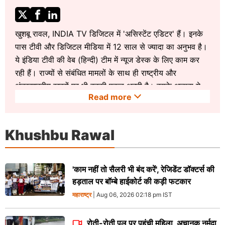
खुशबू रावल, INDIA TV डिजिटल में 'असिस्टेंट एडिटर' हैं। इनके
पास टीवी और डिजिटल मीडिया में 12 साल से ज्यादा का अनुभव है।
ये इंडिया टीवी की वेब (हिन्दी) टीम में न्यूज डेस्क के लिए काम कर
रही हैं। राज्यों से संबंधित मामलों के साथ ही राष्ट्रीय और
अंतरराष्ट्रीय खबरों पर भी इनकी पकड़ अच्छी है। इसके अलावा ये
Read more
क्राइम की खबरें भी कवर करती हैं। इन्हें सभी तरह के चुनावों को
कवर करने का विशेष अनुभव है। इंडिया टीवी से पहले ये श्रीन्यूज, 4
रियल न्यूज, खबरें अभी तक और मीडिया गुरु में सेवाएं दे चुकी हैं।
Khushbu Rawal
इन्होंने एनआईआईएलएम यूनिवर्सिटी से जर्नलिज्म और मास
कम्यूनिकेशन में बैचलर डिग्री और कुरुक्षेत्र यूनिवर्सिटी से मास्टर्स में
डिग्री हासिल की है। इनसे
'काम नहीं तो सैलरी भी बंद करें', रेजिडेंट डॉक्टर्स की
khushburawal@indiatvnews.com
पर संपर्क किया जा
हड़ताल पर बॉम्बे हाईकोर्ट की कड़ी फटकार
सकता है।
महाराष्ट्र
| Aug 06, 2026 02:18 pm IST
रोती-रोती पुल पर पहुंची महिला, अचानक नर्मदा